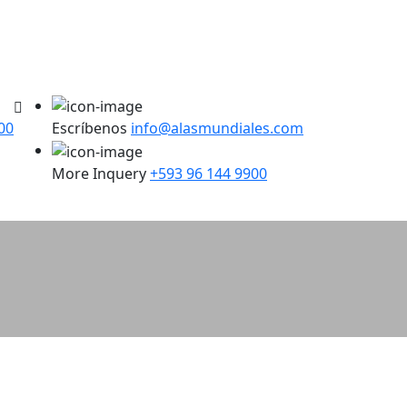
00
Escríbenos
info@alasmundiales.com
More Inquery
+593 96 144 9900