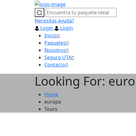
Necesitas ayuda?
Login
Login
Inicio
Paquetes
Nosotros
Seguro UTA
Contacto
Looking For:
euro
Home
europa
Tours