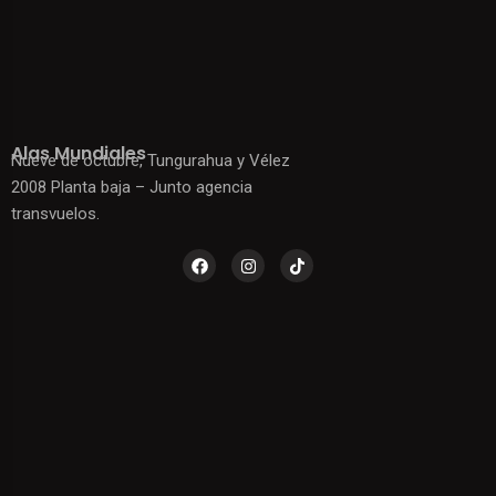
Alas Mundiales
Nueve de octubre, Tungurahua y Vélez
2008 Planta baja – Junto agencia
transvuelos.