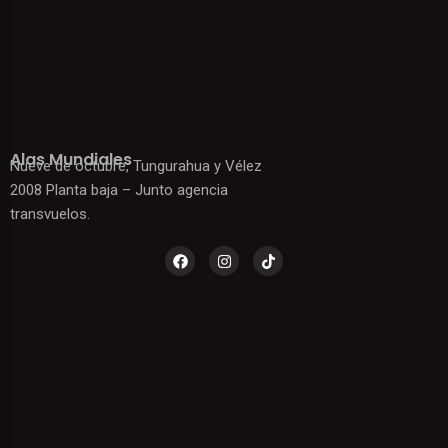
Alas Mundiales
Nueve de octubre, Tungurahua y Vélez
2008 Planta baja – Junto agencia
transvuelos.