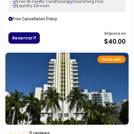
Free Wi-Fi
Air Conditioning
Swimming Pool
Laundry Services
Free Cancellation Policy
Empieza en
Reservar
$40.00
Destacado
☆
☆
☆
☆
☆
0 reviews