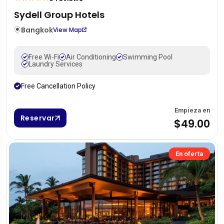
Sydell Group Hotels
Bangkok
View Map
Free Wi-Fi
Air Conditioning
Swimming Pool
Laundry Services
Free Cancellation Policy
Empieza en
Reservar
$49.00
En oferta