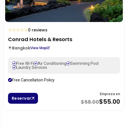
☆
☆
☆
☆
☆
0 reviews
Conrad Hotels & Resorts
Bangkok
View Map
Free Wi-Fi
Air Conditioning
Swimming Pool
Laundry Services
Free Cancellation Policy
Empieza en
Reservar
$55.00
$58.00