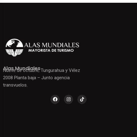
Alas Mundiales
Nueve de octubre, Tungurahua y Vélez
2008 Planta baja – Junto agencia
transvuelos.