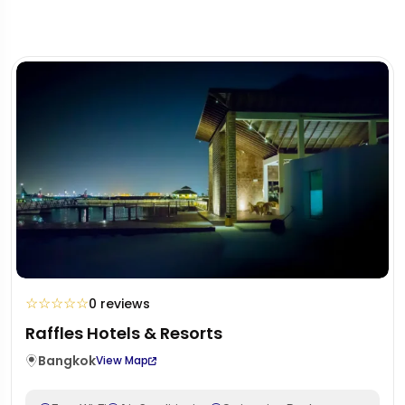
☆
☆
☆
☆
☆
0 reviews
Raffles Hotels & Resorts
Bangkok
View Map