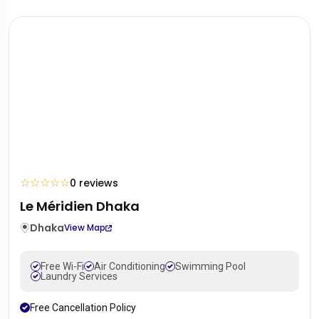
☆
☆
☆
☆
☆
0 reviews
Le Méridien Dhaka
Dhaka
View Map
Free Wi-Fi
Air Conditioning
Swimming Pool
Laundry Services
Free Cancellation Policy