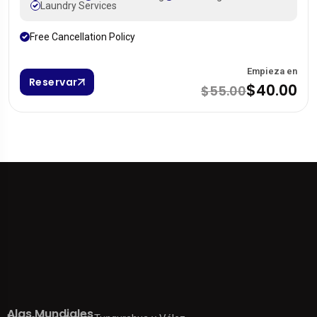
Laundry Services
Free Cancellation Policy
Empieza en
Reservar
$40.00
$55.00
Alas Mundiales