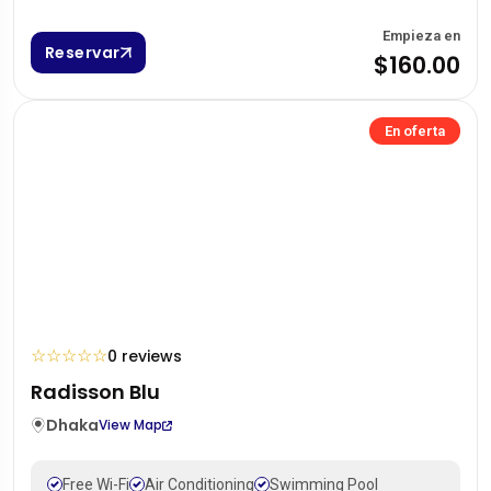
Empieza en
Reservar
$160.00
En oferta
☆
☆
☆
☆
☆
0 reviews
Radisson Blu
Dhaka
View Map
Free Wi-Fi
Air Conditioning
Swimming Pool