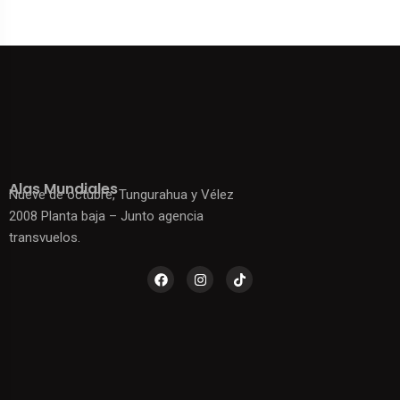
Alas Mundiales
Nueve de octubre, Tungurahua y Vélez
2008 Planta baja – Junto agencia
transvuelos.