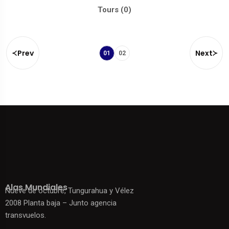
Tours (0)
Prev
Next
01
02
Alas Mundiales
Nueve de octubre, Tungurahua y Vélez
2008 Planta baja – Junto agencia
transvuelos.