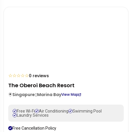
☆
☆
☆
☆
☆
0 reviews
The Oberoi Beach Resort
Singapure
Marina Bay
View Map
Free Wi-Fi
Air Conditioning
Swimming Pool
Laundry Services
Free Cancellation Policy