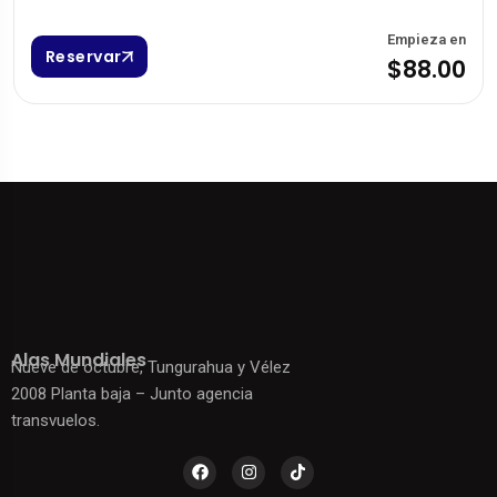
Empieza en
Reservar
$88.00
Alas Mundiales
Nueve de octubre, Tungurahua y Vélez
2008 Planta baja – Junto agencia
transvuelos.